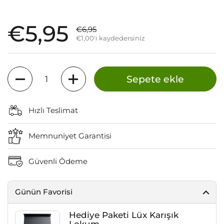
Satış fiyatı:
€5,95
Normal fiyat:
€6,95
€1,00'i kaydedersiniz
Miktar
Sepete ekle
Hızlı Teslimat
Memnuniyet Garantisi
Güvenli Ödeme
Günün Favorisi
Hediye Paketi Lüx Karışık
Lokum