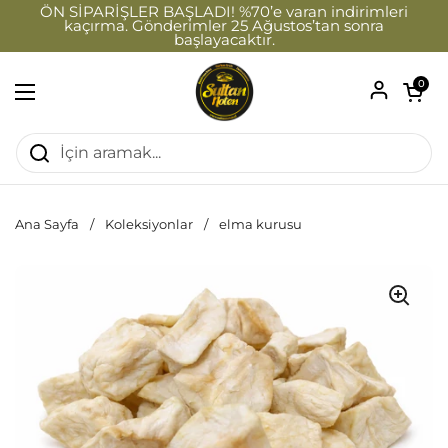
İçeriğe geç
ÖN SİPARİŞLER BAŞLADI! %70’e varan indirimleri
kaçırma. Gönderimler 25 Ağustos’tan sonra
başlayacaktır.
Sepeti a
0
Menüyü aç
Ana Sayfa
/
Koleksiyonlar
/
elma kurusu