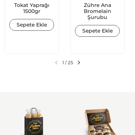
Tokat Yaprağı
Zühre Ana
1500gr
Bromelain
Şurubu
Sepete Ekle
Sepete Ekle
1
/
25
Önceki slayt
Sonraki slayt