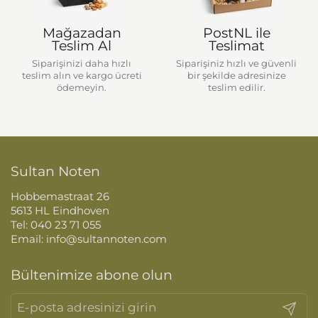
Mağazadan
PostNL ile
Teslim Al
Teslimat
Siparişinizi daha hızlı
Siparişiniz hızlı ve güvenli
teslim alın ve kargo ücreti
bir şekilde adresinize
ödemeyin.
teslim edilir.
Sultan Noten
Hobbemastraat 26
5613 HL Eindhoven
Tel: 040 23 71 055
Email: info@sultannoten.com
Bültenimize abone olun
Gönder