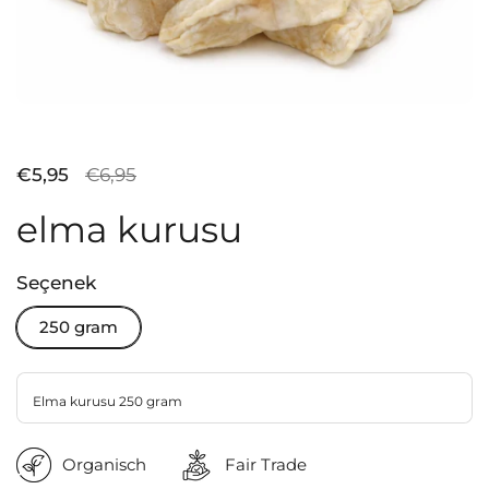
Satış fiyatı:
€5,95
Normal fiyat:
€6,95
elma kurusu
Seçenek
250 gram
Elma kurusu 250 gram
Organisch
Fair Trade